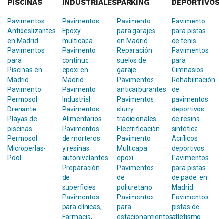
PISCINAS
INDUSTRIALES
PARKING
DEPORTIVO
Pavimentos
Pavimentos
Pavimento
Pavimento
Antideslizantes
Epoxy
para garajes
para pistas
en Madrid
multicapa
en Madrid
de tenis
Pavimentos
Pavimento
Reparación
Pavimentos
para
continuo
suelos de
para
Piscinas en
epoxi en
garaje
Gimnasios
Madrid
Madrid
Pavimentos
Rehabilitación
Pavimento
Pavimento
anticarburantes
de
Permosol
Industrial
Pavimentos
pavimentos
Drenante
Pavimentos
slurry
deportivos
Playas de
Alimentarios
tradicionales
de resina
piscinas
Pavimentos
Electrificación
sintética
Permosol
de morteros
Pavimento
Acrílicos
Microperlas-
y resinas
Multicapa
deportivos
Pool
autonivelantes
epoxi
Pavimentos
Preparación
Pavimentos
para pistas
de
de
de pádel en
superficies
poliuretano
Madrid
Pavimentos
Pavimentos
Pavimentos
para clínicas,
para
pistas de
Farmacia,
estacionamientos
atletismo