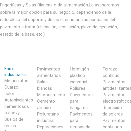
Frigoríficas y Salas Blancas o de alimentación.Le asesoramos
sobre la mejor opción para su negocio, dependiendo de la
naturaleza del soporte y de las circunstancias puntuales del
pavimento a tratar (ubicación, ventilación, plazo de ejecución,
estado de la base, etc.).
Epoxi
Pavimentos
Hormigón
Terrazo
industriales
alimentarios
plástico
continuo
Metacrilatos
Salas
industrial
Pavimentos
Cuarzo
blancas
Poliurea
antideslizante
color
Microcemento
Pavimentos
Pavimentos
Autonivelantes
Cemento
para
electrostático
cementosos
alisado
hangares
Recrecido
o epoxy
Poliuretano
Pavimentos
de soleras
Suelos de
industrial
para
Pavimentos
resina
Reparaciones
rampas de
continuos