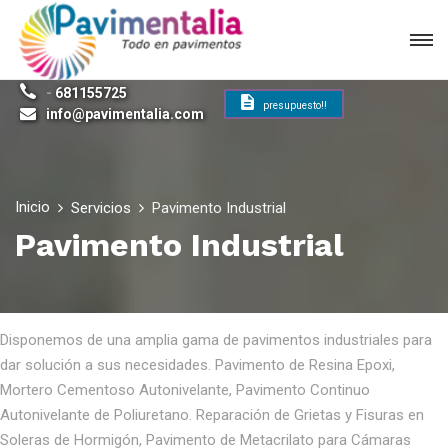
-
681155725
presupuesto!!
info@pavimentalia.com
Inicio
Servicios
Pavimento Industrial
Pavimento Industrial
Disponemos de una amplia gama de pavimentos industriales para
dar solución a sus necesidades. Pavimento de Resina Epoxi,
Mortero Cementoso Autonivelante, Pavimento Continuo
Autonivelante de Poliuretano. Reparación de Grietas y Fisuras en
Soleras de Hormigón, Pavimento de Metacrilato para Cámaras