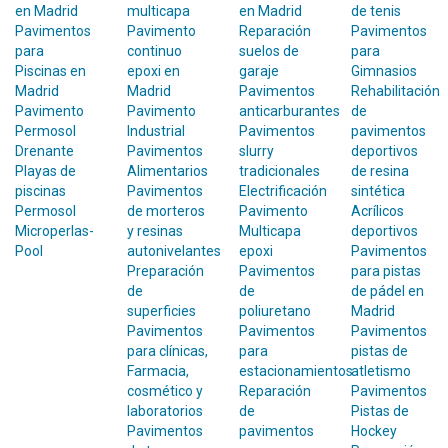
en Madrid
multicapa
en Madrid
de tenis
Pavimentos
Pavimento
Reparación
Pavimentos
para
continuo
suelos de
para
Piscinas en
epoxi en
garaje
Gimnasios
Madrid
Madrid
Pavimentos
Rehabilitación
Pavimento
Pavimento
anticarburantes
de
Permosol
Industrial
Pavimentos
pavimentos
Drenante
Pavimentos
slurry
deportivos
Playas de
Alimentarios
tradicionales
de resina
piscinas
Pavimentos
Electrificación
sintética
Permosol
de morteros
Pavimento
Acrílicos
Microperlas-
y resinas
Multicapa
deportivos
Pool
autonivelantes
epoxi
Pavimentos
Preparación
Pavimentos
para pistas
de
de
de pádel en
superficies
poliuretano
Madrid
Pavimentos
Pavimentos
Pavimentos
para clínicas,
para
pistas de
Farmacia,
estacionamientos
atletismo
cosmético y
Reparación
Pavimentos
laboratorios
de
Pistas de
Pavimentos
pavimentos
Hockey