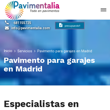
-
681155725
presupuesto!!
info@pavimentalia.com
Inicio
Servicios
Pavimento para garajes en Madrid
Pavimento para garajes
en Madrid
Especialistas en