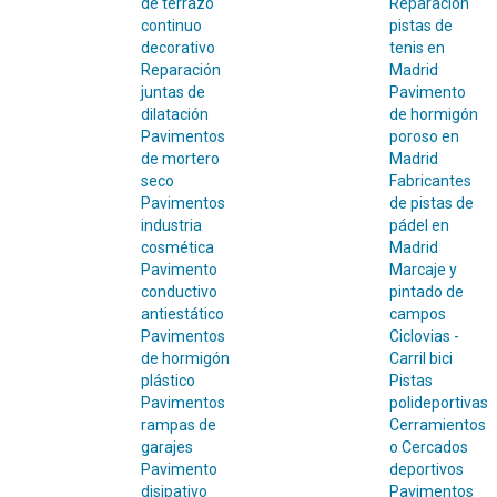
de terrazo
Reparación
continuo
pistas de
decorativo
tenis en
Reparación
Madrid
juntas de
Pavimento
dilatación
de hormigón
Pavimentos
poroso en
de mortero
Madrid
seco
Fabricantes
Pavimentos
de pistas de
industria
pádel en
cosmética
Madrid
Pavimento
Marcaje y
conductivo
pintado de
antiestático
campos
Pavimentos
Ciclovias -
de hormigón
Carril bici
plástico
Pistas
Pavimentos
polideportivas
rampas de
Cerramientos
garajes
o Cercados
Pavimento
deportivos
disipativo
Pavimentos