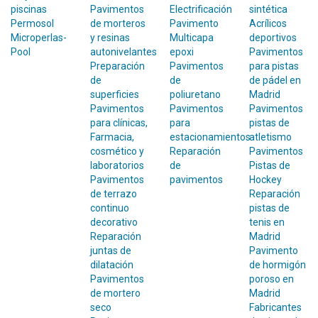
piscinas
Pavimentos
Electrificación
sintética
Permosol
de morteros
Pavimento
Acrílicos
Microperlas-
y resinas
Multicapa
deportivos
Pool
autonivelantes
epoxi
Pavimentos
Preparación
Pavimentos
para pistas
de
de
de pádel en
superficies
poliuretano
Madrid
Pavimentos
Pavimentos
Pavimentos
para clínicas,
para
pistas de
Farmacia,
estacionamientos
atletismo
cosmético y
Reparación
Pavimentos
laboratorios
de
Pistas de
Pavimentos
pavimentos
Hockey
de terrazo
Reparación
continuo
pistas de
decorativo
tenis en
Reparación
Madrid
juntas de
Pavimento
dilatación
de hormigón
Pavimentos
poroso en
de mortero
Madrid
seco
Fabricantes