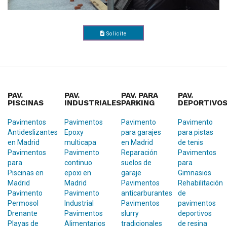
Solicite
Presupuesto
PAV.
PAV.
PAV. PARA
PAV.
PISCINAS
INDUSTRIALES
PARKING
DEPORTIVO
Pavimentos
Pavimentos
Pavimento
Pavimento
Antideslizantes
Epoxy
para garajes
para pistas
en Madrid
multicapa
en Madrid
de tenis
Pavimentos
Pavimento
Reparación
Pavimentos
para
continuo
suelos de
para
Piscinas en
epoxi en
garaje
Gimnasios
Madrid
Madrid
Pavimentos
Rehabilitación
Pavimento
Pavimento
anticarburantes
de
Permosol
Industrial
Pavimentos
pavimentos
Drenante
Pavimentos
slurry
deportivos
Playas de
Alimentarios
tradicionales
de resina