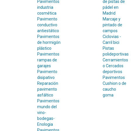
Pavimentos
de pistas de
industria
pádel en
cosmética
Madrid
Pavimento
Marcaje y
conductivo
pintado de
antiestático
campos
Pavimentos
Ciclovias -
de hormigón
Carril bici
plástico
Pistas
Pavimentos
polideportivas
rampas de
Cerramientos
garajes
o Cercados
Pavimento
deportivos
disipativo
Pavimentos
Reparación
Cushion o de
pavimento
caucho
asfáltico
goma
Pavimentos
mundo del
vino-
bodegas-
Enologia
Pavimentos