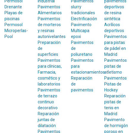
Permosol
Industrial
Pavimentos
pavimentos
Drenante
Pavimentos
slurry
deportivos
Playas de
Alimentarios
tradicionales
de resina
piscinas
Pavimentos
Electrificación
sintética
Permosol
de morteros
Pavimento
Acrílicos
Microperlas-
y resinas
Multicapa
deportivos
Pool
autonivelantes
epoxi
Pavimentos
Preparación
Pavimentos
para pistas
de
de
de pádel en
superficies
poliuretano
Madrid
Pavimentos
Pavimentos
Pavimentos
para clínicas,
para
pistas de
Farmacia,
estacionamientos
atletismo
cosmético y
Reparación
Pavimentos
laboratorios
de
Pistas de
Pavimentos
pavimentos
Hockey
de terrazo
Reparación
continuo
pistas de
decorativo
tenis en
Reparación
Madrid
juntas de
Pavimento
dilatación
de hormigón
Pavimentos
poroso en