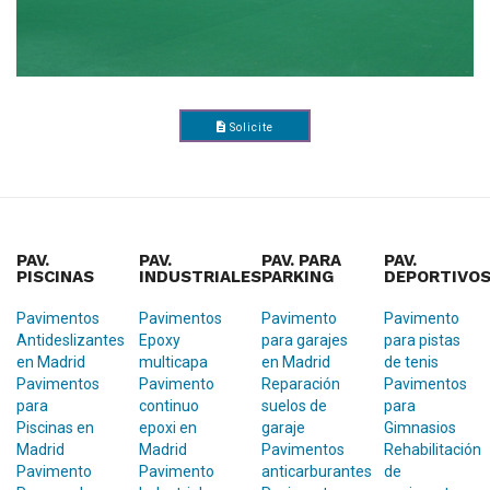
Solicite
Presupuesto
PAV.
PAV.
PAV. PARA
PAV.
PISCINAS
INDUSTRIALES
PARKING
DEPORTIVO
Pavimentos
Pavimentos
Pavimento
Pavimento
Antideslizantes
Epoxy
para garajes
para pistas
en Madrid
multicapa
en Madrid
de tenis
Pavimentos
Pavimento
Reparación
Pavimentos
para
continuo
suelos de
para
Piscinas en
epoxi en
garaje
Gimnasios
Madrid
Madrid
Pavimentos
Rehabilitación
Pavimento
Pavimento
anticarburantes
de