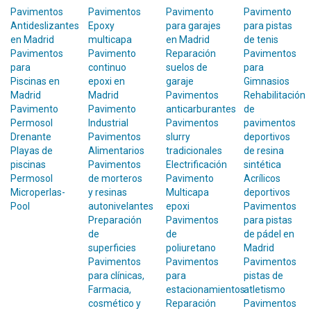
Pavimentos
Pavimentos
Pavimento
Pavimento
Antideslizantes
Epoxy
para garajes
para pistas
en Madrid
multicapa
en Madrid
de tenis
Pavimentos
Pavimento
Reparación
Pavimentos
para
continuo
suelos de
para
Piscinas en
epoxi en
garaje
Gimnasios
Madrid
Madrid
Pavimentos
Rehabilitación
Pavimento
Pavimento
anticarburantes
de
Permosol
Industrial
Pavimentos
pavimentos
Drenante
Pavimentos
slurry
deportivos
Playas de
Alimentarios
tradicionales
de resina
piscinas
Pavimentos
Electrificación
sintética
Permosol
de morteros
Pavimento
Acrílicos
Microperlas-
y resinas
Multicapa
deportivos
Pool
autonivelantes
epoxi
Pavimentos
Preparación
Pavimentos
para pistas
de
de
de pádel en
superficies
poliuretano
Madrid
Pavimentos
Pavimentos
Pavimentos
para clínicas,
para
pistas de
Farmacia,
estacionamientos
atletismo
cosmético y
Reparación
Pavimentos