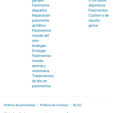
garajes
o Cercados
Pavimento
deportivos
disipativo
Pavimentos
Reparación
Cushion o de
pavimento
caucho
asfáltico
goma
Pavimentos
mundo del
vino-
bodegas-
Enologia
Pavimentos
mundo
animal y
veterinaria
Tratamientos
de litio en
pavimentos
Política de privacidad
Política de Cookies
BLOG